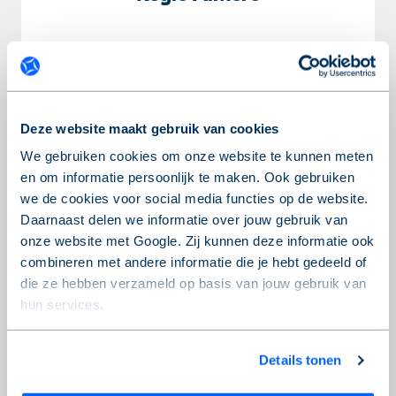
Per regio is er een leverancier van naamplaatjes.
We hebben afspraken met hen over de kosten en
planning. Het naamplaatje leveren ze binnen 2
weken. De leverancier monteert het naamplaatje
Deze website maakt gebruik van cookies
voor je.
We gebruiken cookies om onze website te kunnen meten
en om informatie persoonlijk te maken. Ook gebruiken
we de cookies voor social media functies op de website.
Naamplaatje aanvragen
Daarnaast delen we informatie over jouw gebruik van
onze website met Google. Zij kunnen deze informatie ook
combineren met andere informatie die je hebt gedeeld of
die ze hebben verzameld op basis van jouw gebruik van
Regio Amersfoort
hun services.
Wil je je keuze aanpassen of je toestemming intrekken?
Details tonen
Woon je in Amersfoort, Eemnes, Hoevelaken,
Dat kan op elk moment via de link ‘
cookieverklaring
’
Nijkerk, Soest? Vraag dan een naamplaatje aan via
onderaan de pagina.