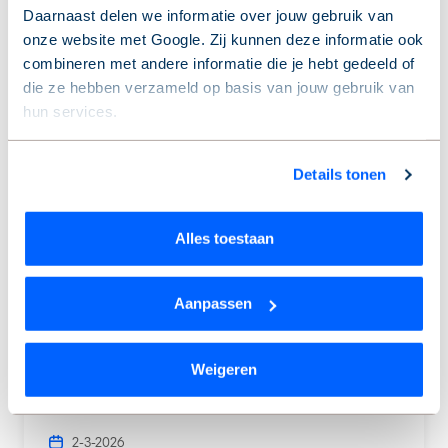
Daarnaast delen we informatie over jouw gebruik van
onze website met Google. Zij kunnen deze informatie ook
Inspiratie
Naar alle blogs
combineren met andere informatie die je hebt gedeeld of
die ze hebben verzameld op basis van jouw gebruik van
hun services.
Wil je je keuze aanpassen of je toestemming intrekken?
Details tonen
Dat kan op elk moment via de link ‘
cookieverklaring
’
onderaan de pagina.
Alles toestaan
Aanpassen
Weigeren
Over wonen
2-3-2026