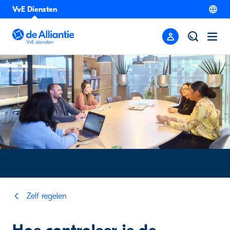
VvE Diensten
Zelf regelen