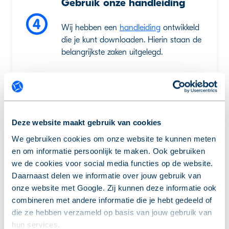
Gebruik onze handleiding
Wij hebben een
handleiding
ontwikkeld
die je kunt downloaden. Hierin staan de
belangrijkste zaken uitgelegd.
Kom je ergens niet uit?
Deze website maakt gebruik van cookies
Vraag het onze financiële
We gebruiken cookies om onze website te kunnen meten
experts
en om informatie persoonlijk te maken. Ook gebruiken
we de cookies voor social media functies op de website.
Soms is het niet duidelijk waar bepaalde
Daarnaast delen we informatie over jouw gebruik van
posten voor bedoeld zijn en waarom ze
onze website met Google. Zij kunnen deze informatie ook
op die manier geboekt zijn. Vraag het
combineren met andere informatie die je hebt gedeeld of
dan aan onze financiële afdeling, die
die ze hebben verzameld op basis van jouw gebruik van
regelmatig bezig met de administratie
hun services.