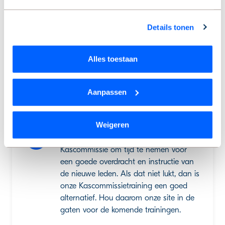
van je VvE.
Wil je je keuze aanpassen of je toestemming intrekken?
Details tonen
Dat kan op elk moment via de link ‘
cookieverklaring
’
onderaan de pagina.
Alles toestaan
Nieuwe Kascommissie
gekozen? Zorg voor een
Aanpassen
goede overdacht
Weigeren
Als er net een nieuwe Kascommissie is
gekozen, vraag dan de afgestreden
Kascommissie om tijd te nemen voor
een goede overdracht en instructie van
de nieuwe leden. Als dat niet lukt, dan is
onze Kascommissietraining een goed
alternatief. Hou daarom onze site in de
gaten voor de komende trainingen.