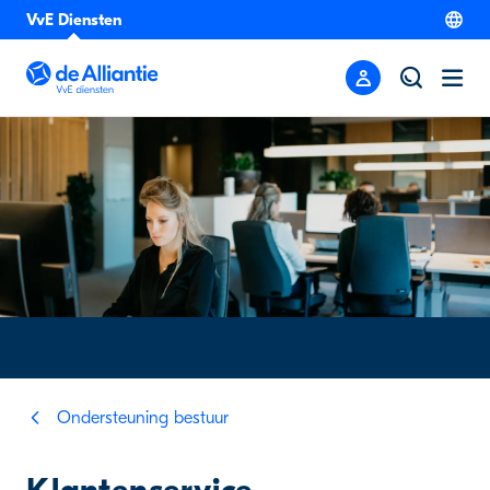
VvE Diensten
Ondersteuning bestuur