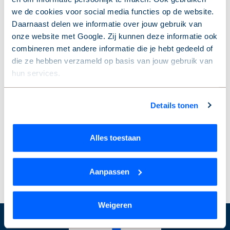
lekkage of schade*.
we de cookies voor social media functies op de website.
De klantenservice neemt de melding op en vraagt een
Daarnaast delen we informatie over jouw gebruik van
van onze onderhoudspartners om het te repareren.
onze website met Google. Zij kunnen deze informatie ook
Ook helpen ze eigenaren bij ingewikkelde
combineren met andere informatie die je hebt gedeeld of
schademeldingen.
die ze hebben verzameld op basis van jouw gebruik van
hun services.
Dagelijks onderhoud (onderhoudsdienst, 24/7
bereikbaar)
Wil je je keuze aanpassen of je toestemming intrekken?
Afstemming van ingewikkelde schademeldingen
Details tonen
Dat kan op elk moment via de link ‘
cookieverklaring
’
(lekkages) met verzekeringen
onderaan de pagina.
Tip:
check altijd welk beheerpakket jullie VvE heeft om
Alles toestaan
onduidelijkheden te voorkomen.
*Bij het Basis Pakket is dit niet inbegrepen.
Aanpassen
Weigeren