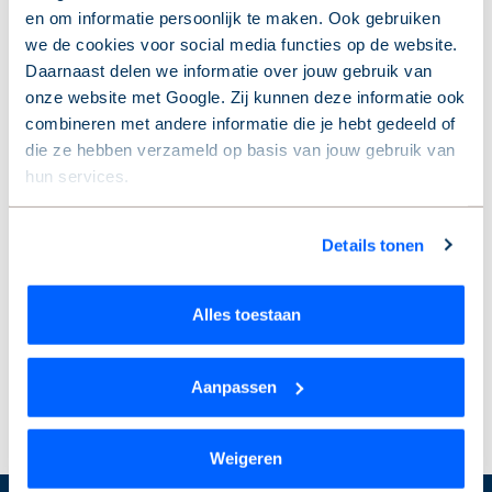
gepland onderhoud. Naast het opstellen van het
en om informatie persoonlijk te maken. Ook gebruiken
(Duurzaam) Meerjaren Onderhoudsplan, begeleid hij
we de cookies voor social media functies op de website.
ook de uitvoer van het groot onderhoud. Zodat er
Daarnaast delen we informatie over jouw gebruik van
bijvoorbeeld genoeg geld voor gespaard wordt en de
onze website met Google. Zij kunnen deze informatie ook
opdrachten in gang worden gezet. Lees hier meer over
combineren met andere informatie die je hebt gedeeld of
in het pakketten overzicht.
die ze hebben verzameld op basis van jouw gebruik van
hun services.
Begeleiding bij het aanvragen en aanleveren van
het (D)MJOP
Wil je je keuze aanpassen of je toestemming intrekken?
Begeleiding bij groot onderhoud en complexe
Details tonen
Dat kan op elk moment via de link ‘
cookieverklaring
’
technische vraagstukken als aanvullende dienst
onderaan de pagina.
VvE Consult Onderhoud en Verduurzaming
Alles toestaan
Tip:
check het beheerpakket van jullie VvE om
onduidelijkheden te voorkomen. Uiteraard kunnen deze
diensten in overleg aanvullend worden afgenomen.
Aanpassen
Weigeren